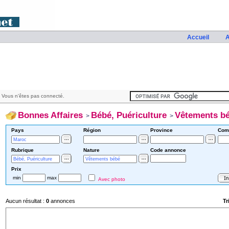
Accueil
A
 Vous n'êtes pas connecté.
Bonnes Affaires
Bébé, Puériculture
Vêtements b
>
>
Pays
Région
Province
Com
Rubrique
Nature
Code annonce
Prix
min
max
Avec photo
Aucun résultat :
0
annonces
Tr