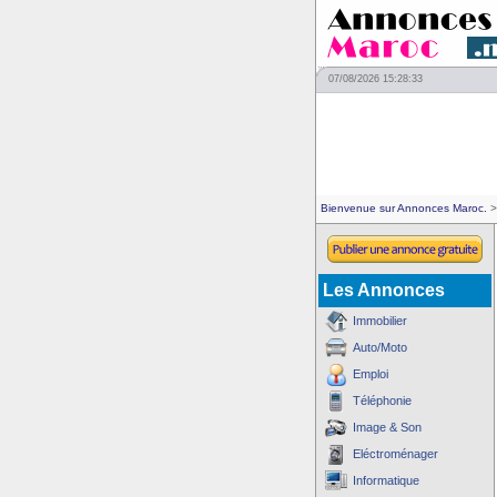
07/08/2026 15:28:33
Bienvenue sur Annonces Maroc.
>
Les Annonces
Immobilier
Auto/Moto
Emploi
Téléphonie
Image & Son
Eléctroménager
Informatique