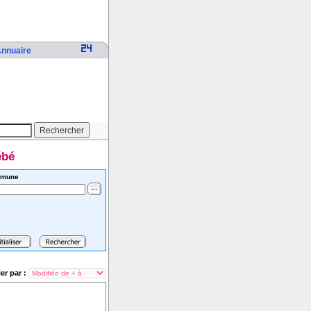
nnuaire
ébé
mune
ier par :