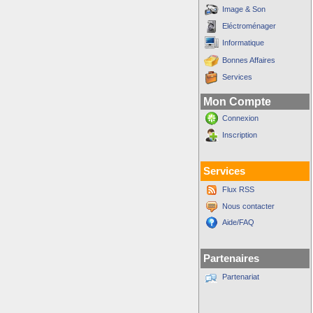
Image & Son
Eléctroménager
Informatique
Bonnes Affaires
Services
Mon Compte
Connexion
Inscription
Services
Flux RSS
Nous contacter
Aide/FAQ
Partenaires
Partenariat