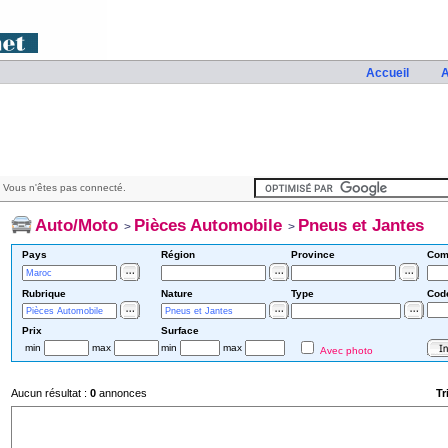
Accueil
A
 Vous n'êtes pas connecté.
Auto/Moto
Pièces Automobile
Pneus et Jantes
>
>
Pays
Région
Province
Com
Rubrique
Nature
Type
Cod
Prix
Surface
min
max
min
max
Avec photo
Aucun résultat :
0
annonces
Tr