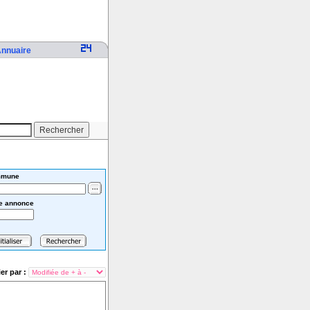
nnuaire
mune
e annonce
ier par :