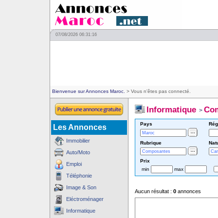
07/08/2026 06:31:16
Bienvenue sur Annonces Maroc.
> Vous n'êtes pas connecté.
Informatique
Co
>
Pays
Rég
Les Annonces
Immobilier
Rubrique
Nat
Auto/Moto
Prix
Emploi
min
max
Téléphonie
Image & Son
Aucun résultat :
0
annonces
Eléctroménager
Informatique