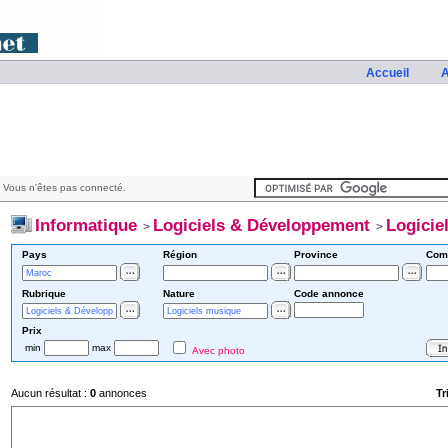
Accueil
A
 Vous n'êtes pas connecté.
Informatique
Logiciels & Développement
Logicie
>
>
Pays
Région
Province
Com
Rubrique
Nature
Code annonce
Prix
min
max
Avec photo
Aucun résultat :
0
annonces
Tr