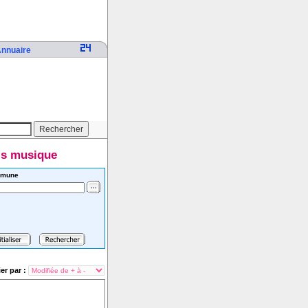
nnuaire
ls musique
mune
ier par :