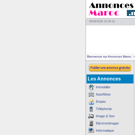
06/08/2026 10:39:16
Bienvenue sur Annonces Maroc.
>
Les Annonces
Immobilier
Auto/Moto
Emploi
Téléphonie
Image & Son
Eléctroménager
Informatique