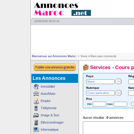
10/08/2026 08:01:41
Bienvenue sur Annonces Maroc.
> Vous n'êtes pas connecté.
Services
Cours p
>
Pays
Rég
Les Annonces
Immobilier
Rubrique
Nat
Auto/Moto
Prix
Emploi
min
max
Téléphonie
Image & Son
Aucun résultat :
0
annonces
Eléctroménager
Informatique