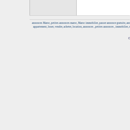
annonces Maroc, petites annonces maroc, Maroc immobilier, passer annonce gratuite, anno
appartement, louer, vendre, acheter, location, annonces , petites annonces , immobilier,
c