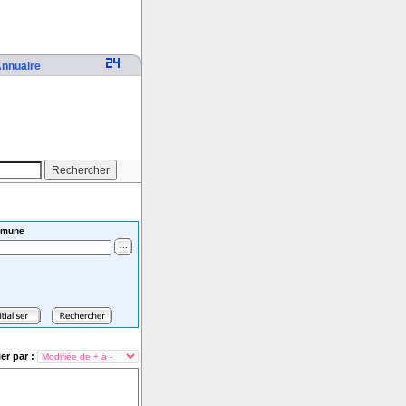
nnuaire
mune
ier par :