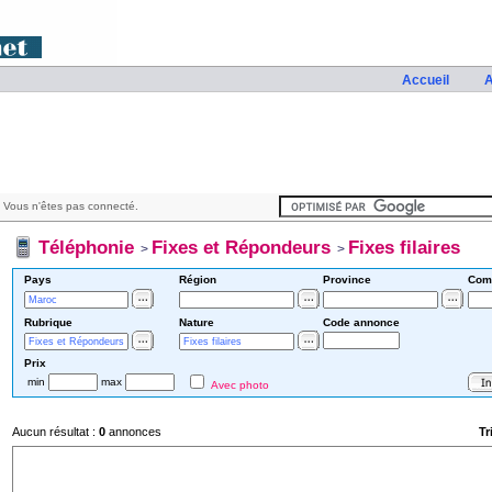
Accueil
A
 Vous n'êtes pas connecté.
Téléphonie
Fixes et Répondeurs
Fixes filaires
>
>
Pays
Région
Province
Com
Rubrique
Nature
Code annonce
Prix
min
max
Avec photo
Aucun résultat :
0
annonces
Tr