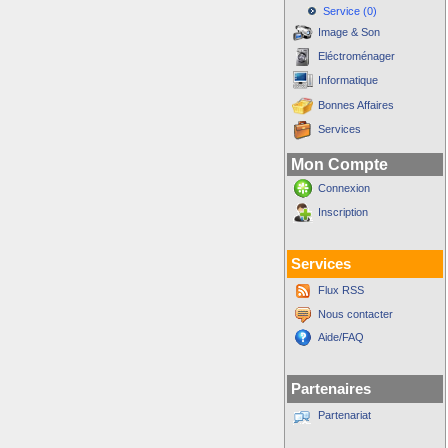
Service (0)
Image & Son
Eléctroménager
Informatique
Bonnes Affaires
Services
Mon Compte
Connexion
Inscription
Services
Flux RSS
Nous contacter
Aide/FAQ
Partenaires
Partenariat