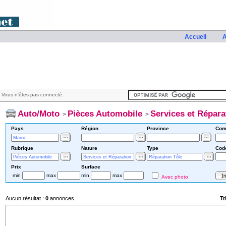
Accueil
A
 Vous n'êtes pas connecté.
Auto/Moto
Pièces Automobile
Services et Répara
>
>
Pays
Région
Province
Com
Rubrique
Nature
Type
Cod
Prix
Surface
min
max
min
max
Avec photo
Aucun résultat :
0
annonces
Tr