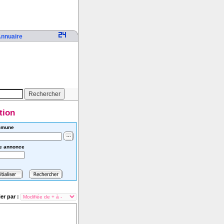
nnuaire
tion
mune
e annonce
ier par :