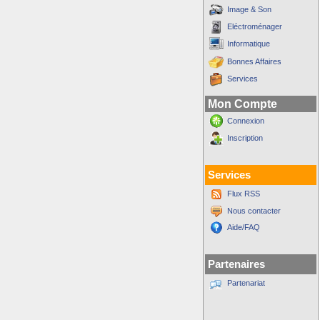
Image & Son
Eléctroménager
Informatique
Bonnes Affaires
Services
Mon Compte
Connexion
Inscription
Services
Flux RSS
Nous contacter
Aide/FAQ
Partenaires
Partenariat