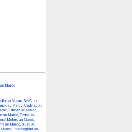
 au Maroc
stin au Maroc
,
BAIC au
uick au Maroc
,
Cadillac au
aroc
,
Citroen au Maroc
,
e au Maroc
,
Ferrari au
eral Motors au Maroc
,
initi au Maroc
,
Isuzu au
 Maroc
,
Lamborghini au