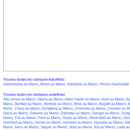
Trouvez toutes les rubriques Auto/Moto :
Automobiles au Maroc
,
Motos au Maroc
,
Nautisme au Maroc
,
Pièces Automobile
Trouvez toutes les rubriques undefined :
Alfa romeo au Maroc
,
Alpina au Maroc
,
Aston martin au Maroc
,
Audi au Maroc
,
Au
Maroc
,
Bentley au Maroc
,
Bertone au Maroc
,
Bmw au Maroc
,
Bugatti au Maroc
,
B
Maroc
,
Chery au Maroc
,
Dongfeng au Maroc
,
Chevrolet au Maroc
,
Chrysler au M
Dacia au Maroc
,
Daewoo au Maroc
,
Daihatsu au Maroc
,
Dangel au Maroc
,
Dodg
Maroc
,
Fiat au Maroc
,
Ford au Maroc
,
Geely au Maroc
,
Great Wall au Maroc
,
Gen
Hommell au Maroc
,
Honda au Maroc
,
Hummer au Maroc
,
Hyundai au Maroc
,
Inf
Maroc
,
Iveco au Maroc
,
Jaguar au Maroc
,
Jeep au Maroc
,
Kia au Maroc
,
Lada au