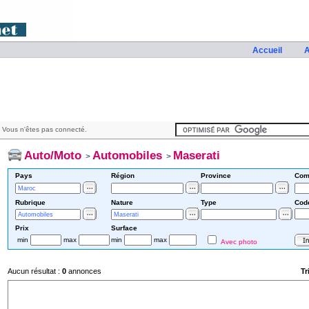
Accueil
A
 Vous n'êtes pas connecté.
Auto/Moto
Automobiles
Maserati
>
>
Pays
Région
Province
Com
Rubrique
Nature
Type
Cod
Prix
Surface
min
max
min
max
Avec photo
Aucun résultat :
0
annonces
Tr