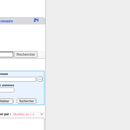
nnuaire
mune
e annonce
ier par :