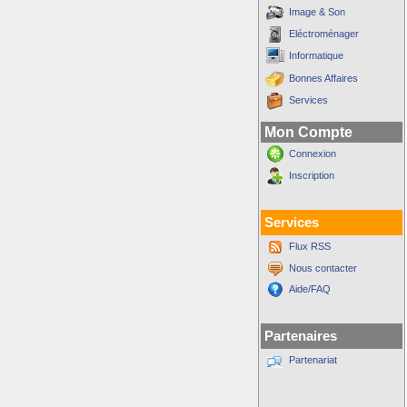
Image & Son
Eléctroménager
Informatique
Bonnes Affaires
Services
Mon Compte
Connexion
Inscription
Services
Flux RSS
Nous contacter
Aide/FAQ
Partenaires
Partenariat