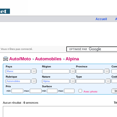
Accueil
A
 Vous n'êtes pas connecté.
Auto/Moto
Automobiles
Alpina
>
>
Pays
Région
Province
Com
Rubrique
Nature
Type
Cod
Prix
Surface
min
max
min
max
Avec photo
Aucun résultat :
0
annonces
Tr