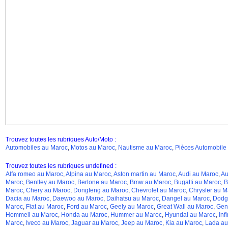
Trouvez toutes les rubriques Auto/Moto :
Automobiles au Maroc
,
Motos au Maroc
,
Nautisme au Maroc
,
Pièces Automobile
Trouvez toutes les rubriques undefined :
Alfa romeo au Maroc
,
Alpina au Maroc
,
Aston martin au Maroc
,
Audi au Maroc
,
Au
Maroc
,
Bentley au Maroc
,
Bertone au Maroc
,
Bmw au Maroc
,
Bugatti au Maroc
,
B
Maroc
,
Chery au Maroc
,
Dongfeng au Maroc
,
Chevrolet au Maroc
,
Chrysler au M
Dacia au Maroc
,
Daewoo au Maroc
,
Daihatsu au Maroc
,
Dangel au Maroc
,
Dodg
Maroc
,
Fiat au Maroc
,
Ford au Maroc
,
Geely au Maroc
,
Great Wall au Maroc
,
Gen
Hommell au Maroc
,
Honda au Maroc
,
Hummer au Maroc
,
Hyundai au Maroc
,
Inf
Maroc
,
Iveco au Maroc
,
Jaguar au Maroc
,
Jeep au Maroc
,
Kia au Maroc
,
Lada au