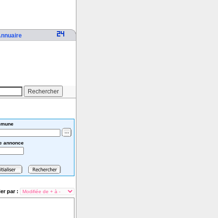
nnuaire
mune
e annonce
ier par :