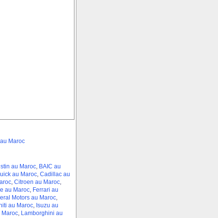
 au Maroc
stin au Maroc
,
BAIC au
uick au Maroc
,
Cadillac au
aroc
,
Citroen au Maroc
,
e au Maroc
,
Ferrari au
eral Motors au Maroc
,
initi au Maroc
,
Isuzu au
 Maroc
,
Lamborghini au