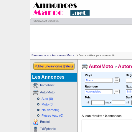
08/08/2026 19:38:24
Bienvenue sur Annonces Maroc.
> Vous n'êtes pas connecté.
Auto/Moto
Autom
>
Pays
Rég
Les Annonces
Immobilier
Rubrique
Natu
Auto/Moto
Prix
Sur
Auto (0)
min
max
min
Moto (0)
Nautisme(0)
Pièces Auto (0)
Aucun résultat :
0
annonces
Emploi
Téléphonie