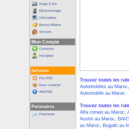
Image & Son
Eléctroménager
Informatique
Bonnes Affaires
Services
Mon Compte
Connexion
Inscription
Services
Flux RSS
Trouvez toutes les rub
Nous contacter
Automobiles au Maroc
Aide/FAQ
Automobile au Maroc
Trouvez toutes les rub
Partenaires
Alfa romeo au Maroc
,
Partenariat
Austin au Maroc
,
BAIC
au Maroc
,
Bugatti au 