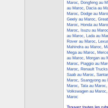
Maroc
,
Dongfeng au M
au Maroc
,
Dacia au M
Maroc
,
Dodge au Maro
Geely au Maroc
,
Great
Maroc
,
Honda au Maro
Maroc
,
Isuzu au Maro
au Maroc
,
Lada au Ma
Rover au Maroc
,
Lexu
Mahindra au Maroc
,
Ma
Mega au Maroc
,
Merce
au Maroc
,
Morgan au 
Maroc
,
Piaggio au Mar
Maroc
,
Renault Trucks
Saab au Maroc
,
Santa
Maroc
,
Ssangyong au 
Maroc
,
Tata au Maroc
Volkswagen au Maroc
Maroc
Trouvez toutes les rub