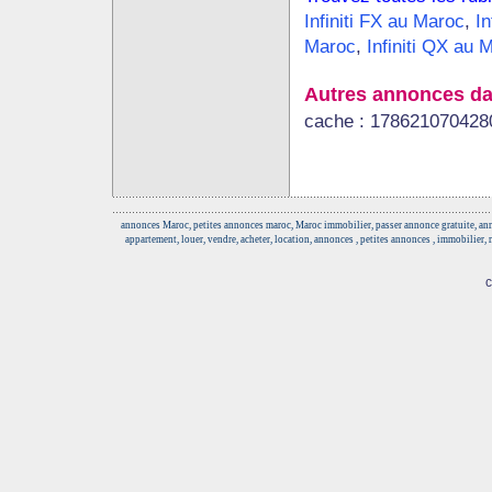
Infiniti FX au Maroc
,
In
Maroc
,
Infiniti QX au 
Autres annonces da
cache : 178621070428
annonces Maroc, petites annonces maroc, Maroc immobilier, passer annonce gratuite, anno
appartement, louer, vendre, acheter, location, annonces , petites annonces , immobilier,
c