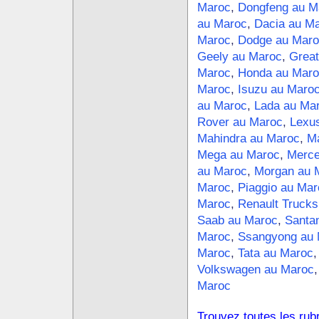
Maroc
,
Dongfeng au M
au Maroc
,
Dacia au M
Maroc
,
Dodge au Maro
Geely au Maroc
,
Great
Maroc
,
Honda au Maro
Maroc
,
Isuzu au Maro
au Maroc
,
Lada au Ma
Rover au Maroc
,
Lexu
Mahindra au Maroc
,
Ma
Mega au Maroc
,
Merce
au Maroc
,
Morgan au 
Maroc
,
Piaggio au Mar
Maroc
,
Renault Trucks
Saab au Maroc
,
Santa
Maroc
,
Ssangyong au 
Maroc
,
Tata au Maroc
Volkswagen au Maroc
Maroc
Trouvez toutes les rub