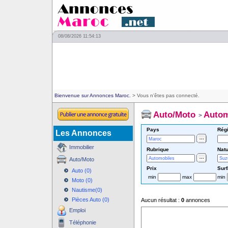
08/08/2026 11:54:13
Bienvenue sur Annonces Maroc.
> Vous n'êtes pas connecté.
Auto/Moto
Autom
>
Pays
Rég
Les Annonces
Immobilier
Rubrique
Natu
Auto/Moto
Prix
Sur
Auto (0)
min
max
min
Moto (0)
Nautisme(0)
Pièces Auto (0)
Aucun résultat :
0
annonces
Emploi
Téléphonie