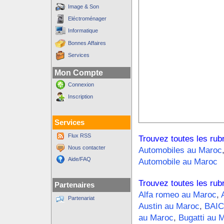
Image & Son
Eléctroménager
Informatique
Bonnes Affaires
Services
Mon Compte
Connexion
Inscription
Services
Flux RSS
Trouvez toutes les rub
Nous contacter
Automobiles au Maroc
Aide/FAQ
Automobile au Maroc
Trouvez toutes les rub
Partenaires
Alfa romeo au Maroc
,
Partenariat
Austin au Maroc
,
BAIC
au Maroc
,
Bugatti au 