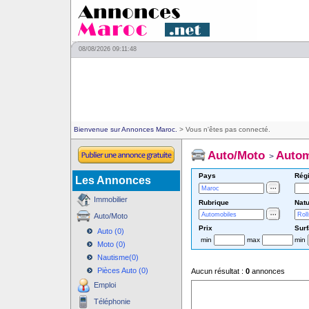
08/08/2026 09:11:48
Bienvenue sur Annonces Maroc.
> Vous n'êtes pas connecté.
Auto/Moto
Autom
>
Pays
Rég
Les Annonces
Immobilier
Rubrique
Natu
Auto/Moto
Prix
Sur
Auto (0)
min
max
min
Moto (0)
Nautisme(0)
Pièces Auto (0)
Aucun résultat :
0
annonces
Emploi
Téléphonie