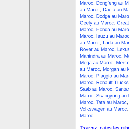
Maroc
,
Dongfeng au M
au Maroc
,
Dacia au M
Maroc
,
Dodge au Maro
Geely au Maroc
,
Great
Maroc
,
Honda au Maro
Maroc
,
Isuzu au Maro
au Maroc
,
Lada au Ma
Rover au Maroc
,
Lexu
Mahindra au Maroc
,
Ma
Mega au Maroc
,
Merce
au Maroc
,
Morgan au 
Maroc
,
Piaggio au Mar
Maroc
,
Renault Trucks
Saab au Maroc
,
Santa
Maroc
,
Ssangyong au 
Maroc
,
Tata au Maroc
Volkswagen au Maroc
Maroc
Trouvez toutes les rub