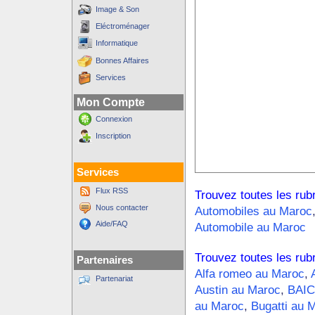
Image & Son
Eléctroménager
Informatique
Bonnes Affaires
Services
Mon Compte
Connexion
Inscription
Services
Flux RSS
Trouvez toutes les rub
Nous contacter
Automobiles au Maroc
Aide/FAQ
Automobile au Maroc
Trouvez toutes les rub
Partenaires
Alfa romeo au Maroc
,
Partenariat
Austin au Maroc
,
BAIC
au Maroc
,
Bugatti au 