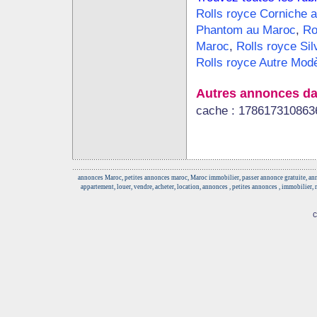
Rolls royce Corniche 
Phantom au Maroc
,
Ro
Maroc
,
Rolls royce Sil
Rolls royce Autre Mod
Autres annonces da
cache : 178617310863
annonces Maroc, petites annonces maroc, Maroc immobilier, passer annonce gratuite, anno
appartement, louer, vendre, acheter, location, annonces , petites annonces , immobilier,
c