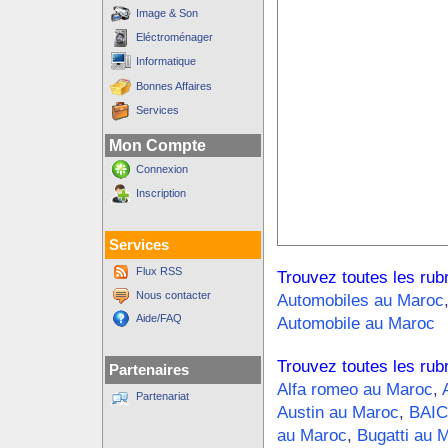
Image & Son
Eléctroménager
Informatique
Bonnes Affaires
Services
Mon Compte
Connexion
Inscription
Services
Flux RSS
Trouvez toutes les rub
Nous contacter
Automobiles au Maroc
Aide/FAQ
Automobile au Maroc
Trouvez toutes les rub
Partenaires
Alfa romeo au Maroc
,
Partenariat
Austin au Maroc
,
BAIC
au Maroc
,
Bugatti au 