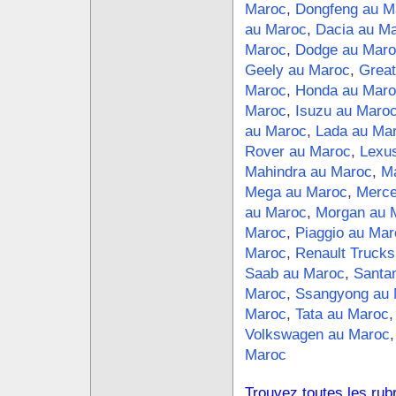
Maroc
,
Dongfeng au M
au Maroc
,
Dacia au M
Maroc
,
Dodge au Maro
Geely au Maroc
,
Great
Maroc
,
Honda au Maro
Maroc
,
Isuzu au Maro
au Maroc
,
Lada au Ma
Rover au Maroc
,
Lexu
Mahindra au Maroc
,
Ma
Mega au Maroc
,
Merce
au Maroc
,
Morgan au 
Maroc
,
Piaggio au Mar
Maroc
,
Renault Trucks
Saab au Maroc
,
Santa
Maroc
,
Ssangyong au 
Maroc
,
Tata au Maroc
Volkswagen au Maroc
Maroc
Trouvez toutes les rub