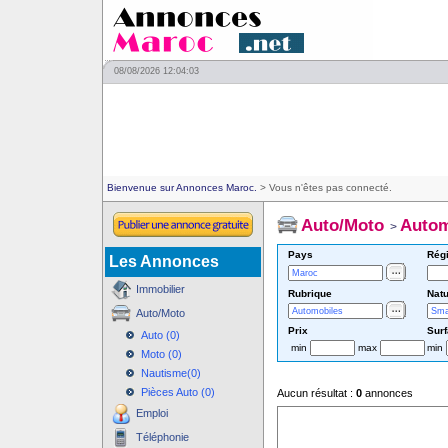
08/08/2026 12:04:03
Bienvenue sur Annonces Maroc.
> Vous n'êtes pas connecté.
Auto/Moto
Autom
>
Pays
Rég
Les Annonces
Immobilier
Rubrique
Natu
Auto/Moto
Prix
Sur
Auto (0)
min
max
min
Moto (0)
Nautisme(0)
Pièces Auto (0)
Aucun résultat :
0
annonces
Emploi
Téléphonie