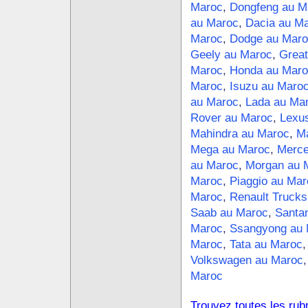
Maroc
,
Dongfeng au M
au Maroc
,
Dacia au M
Maroc
,
Dodge au Maro
Geely au Maroc
,
Great
Maroc
,
Honda au Maro
Maroc
,
Isuzu au Maro
au Maroc
,
Lada au Ma
Rover au Maroc
,
Lexu
Mahindra au Maroc
,
Ma
Mega au Maroc
,
Merce
au Maroc
,
Morgan au 
Maroc
,
Piaggio au Mar
Maroc
,
Renault Trucks
Saab au Maroc
,
Santa
Maroc
,
Ssangyong au 
Maroc
,
Tata au Maroc
Volkswagen au Maroc
Maroc
Trouvez toutes les rub