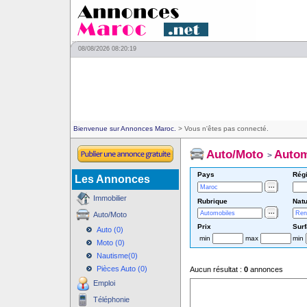
08/08/2026 08:20:19
Bienvenue sur Annonces Maroc.
> Vous n'êtes pas connecté.
Auto/Moto
Autom
>
Pays
Rég
Les Annonces
Immobilier
Rubrique
Natu
Auto/Moto
Prix
Sur
Auto (0)
min
max
min
Moto (0)
Nautisme(0)
Pièces Auto (0)
Aucun résultat :
0
annonces
Emploi
Téléphonie