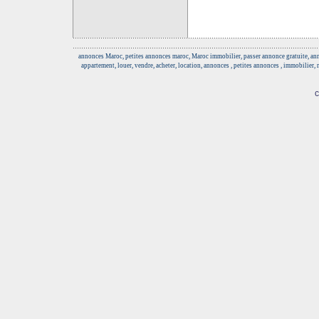
annonces Maroc, petites annonces maroc, Maroc immobilier, passer annonce gratuite, anno
appartement, louer, vendre, acheter, location, annonces , petites annonces , immobilier,
c