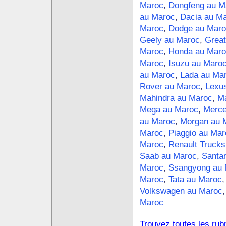
Maroc
,
Dongfeng au M
au Maroc
,
Dacia au M
Maroc
,
Dodge au Maro
Geely au Maroc
,
Great
Maroc
,
Honda au Maro
Maroc
,
Isuzu au Maro
au Maroc
,
Lada au Ma
Rover au Maroc
,
Lexu
Mahindra au Maroc
,
Ma
Mega au Maroc
,
Merce
au Maroc
,
Morgan au 
Maroc
,
Piaggio au Mar
Maroc
,
Renault Trucks
Saab au Maroc
,
Santa
Maroc
,
Ssangyong au 
Maroc
,
Tata au Maroc
Volkswagen au Maroc
Maroc
Trouvez toutes les rub