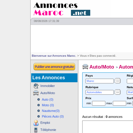
08/08/2026 17:31:39
Bienvenue sur Annonces Maroc.
> Vous n'êtes pas connecté.
Auto/Moto
Autom
>
Pays
Rég
Les Annonces
Immobilier
Rubrique
Natu
Auto/Moto
Prix
Sur
Auto (0)
min
max
min
Moto (0)
Nautisme(0)
Pièces Auto (0)
Aucun résultat :
0
annonces
Emploi
Téléphonie