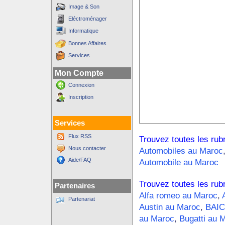
Image & Son
Eléctroménager
Informatique
Bonnes Affaires
Services
Mon Compte
Connexion
Inscription
Services
Flux RSS
Trouvez toutes les rub
Nous contacter
Automobiles au Maroc
Aide/FAQ
Automobile au Maroc
Trouvez toutes les rub
Partenaires
Alfa romeo au Maroc
,
Partenariat
Austin au Maroc
,
BAIC
au Maroc
,
Bugatti au 