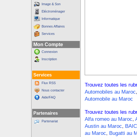
Image & Son
Eléctroménager
Informatique
Bonnes Affaires
Services
Mon Compte
Connexion
Inscription
Services
Flux RSS
Trouvez toutes les rub
Nous contacter
Automobiles au Maroc
Aide/FAQ
Automobile au Maroc
Trouvez toutes les rub
Partenaires
Alfa romeo au Maroc
,
Partenariat
Austin au Maroc
,
BAIC
au Maroc
,
Bugatti au 