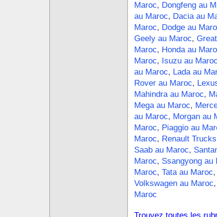
Maroc
,
Dongfeng au M
au Maroc
,
Dacia au M
Maroc
,
Dodge au Maro
Geely au Maroc
,
Great
Maroc
,
Honda au Maro
Maroc
,
Isuzu au Maro
au Maroc
,
Lada au Ma
Rover au Maroc
,
Lexu
Mahindra au Maroc
,
Ma
Mega au Maroc
,
Merce
au Maroc
,
Morgan au 
Maroc
,
Piaggio au Mar
Maroc
,
Renault Trucks
Saab au Maroc
,
Santa
Maroc
,
Ssangyong au 
Maroc
,
Tata au Maroc
Volkswagen au Maroc
Maroc
Trouvez toutes les rub