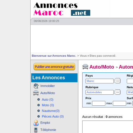
06/08/2026 19:00:25
Bienvenue sur Annonces Maroc.
> Vous n'êtes pas connecté.
Auto/Moto
Autom
>
Pays
Rég
Les Annonces
Immobilier
Rubrique
Natu
Auto/Moto
Prix
Sur
Auto (0)
min
max
min
Moto (0)
Nautisme(0)
Pièces Auto (0)
Aucun résultat :
0
annonces
Emploi
Téléphonie