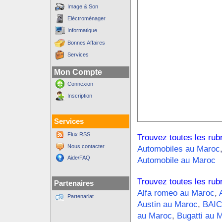
Image & Son
Eléctroménager
Informatique
Bonnes Affaires
Services
Mon Compte
Connexion
Inscription
Services
Flux RSS
Trouvez toutes les rub
Nous contacter
Automobiles au Maroc
Aide/FAQ
Automobile au Maroc
Trouvez toutes les rub
Partenaires
Alfa romeo au Maroc
,
Partenariat
Austin au Maroc
,
BAIC
au Maroc
,
Bugatti au 