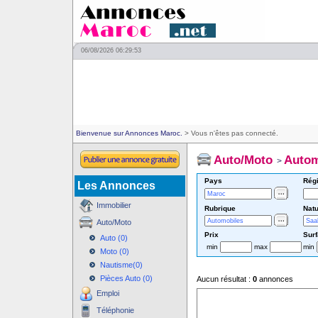
06/08/2026 06:29:53
Bienvenue sur Annonces Maroc.
> Vous n'êtes pas connecté.
Auto/Moto
Autom
>
Pays
Rég
Les Annonces
Immobilier
Rubrique
Natu
Auto/Moto
Prix
Sur
Auto (0)
min
max
min
Moto (0)
Nautisme(0)
Pièces Auto (0)
Aucun résultat :
0
annonces
Emploi
Téléphonie