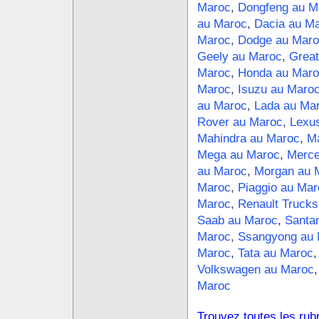
Maroc
,
Dongfeng au M
au Maroc
,
Dacia au M
Maroc
,
Dodge au Maro
Geely au Maroc
,
Great
Maroc
,
Honda au Maro
Maroc
,
Isuzu au Maro
au Maroc
,
Lada au Ma
Rover au Maroc
,
Lexu
Mahindra au Maroc
,
Ma
Mega au Maroc
,
Merce
au Maroc
,
Morgan au 
Maroc
,
Piaggio au Mar
Maroc
,
Renault Trucks
Saab au Maroc
,
Santa
Maroc
,
Ssangyong au 
Maroc
,
Tata au Maroc
Volkswagen au Maroc
Maroc
Trouvez toutes les rub