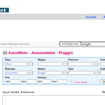
Accueil
A
 Vous n'êtes pas connecté.
Auto/Moto
Automobiles
Piaggio
>
>
Pays
Région
Province
Com
Rubrique
Nature
Type
Cod
Prix
Surface
min
max
min
max
Avec photo
Aucun résultat :
0
annonces
Tr