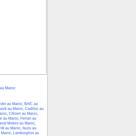
 au Maroc
stin au Maroc
,
BAIC au
uick au Maroc
,
Cadillac au
aroc
,
Citroen au Maroc
,
e au Maroc
,
Ferrari au
eral Motors au Maroc
,
initi au Maroc
,
Isuzu au
 Maroc
,
Lamborghini au