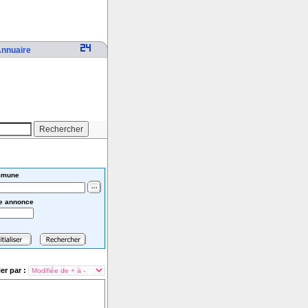
nnuaire
mune
e annonce
ier par :