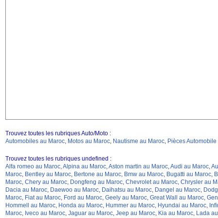
Trouvez toutes les rubriques Auto/Moto :
Automobiles au Maroc
,
Motos au Maroc
,
Nautisme au Maroc
,
Pièces Automobile
Trouvez toutes les rubriques undefined :
Alfa romeo au Maroc
,
Alpina au Maroc
,
Aston martin au Maroc
,
Audi au Maroc
,
Au
Maroc
,
Bentley au Maroc
,
Bertone au Maroc
,
Bmw au Maroc
,
Bugatti au Maroc
,
B
Maroc
,
Chery au Maroc
,
Dongfeng au Maroc
,
Chevrolet au Maroc
,
Chrysler au M
Dacia au Maroc
,
Daewoo au Maroc
,
Daihatsu au Maroc
,
Dangel au Maroc
,
Dodg
Maroc
,
Fiat au Maroc
,
Ford au Maroc
,
Geely au Maroc
,
Great Wall au Maroc
,
Gen
Hommell au Maroc
,
Honda au Maroc
,
Hummer au Maroc
,
Hyundai au Maroc
,
Inf
Maroc
,
Iveco au Maroc
,
Jaguar au Maroc
,
Jeep au Maroc
,
Kia au Maroc
,
Lada au