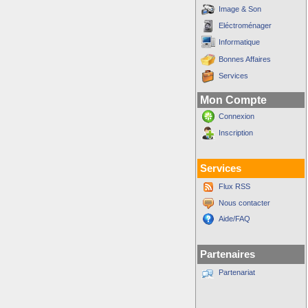
Image & Son
Eléctroménager
Informatique
Bonnes Affaires
Services
Mon Compte
Connexion
Inscription
Services
Flux RSS
Nous contacter
Aide/FAQ
Partenaires
Partenariat